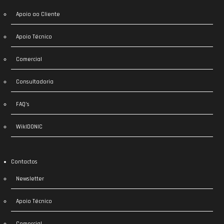
Apoio ao Cliente
Apoio Técnico
Comercial
Consultadoria
FAQ’s
WikIDONIC
Contactos
Newsletter
Apoio Técnico
Comercial