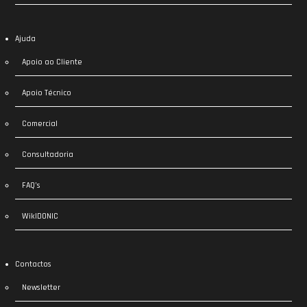
Ajuda
Apoio ao Cliente
Apoio Técnico
Comercial
Consultadoria
FAQ’s
WikIDONIC
Contactos
Newsletter