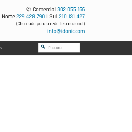
✆ Comercial
302 055 166
Norte
229 428 790
| Sul
210 131 427
(Chamada para a rede fixa nacional)
info@idonic.com
os