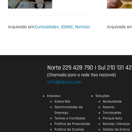
Arquivado em:
Curiosidades
,
IDONIC
,
Notícias
Arquivado em
Norte 229 428 790
|
Sul 210 131 4
(Chamada para a rede fixa nacional)
info@idonic.com
Empresa
Soluções
Sobre Nós
Assiduidade
Oportunidades de
Acessos
Emprego
Torniquetes
Termos e Condições
Parque Auto
Política de Privacidade
Rondas | Serviços
Política de Cookies
Gestão de Ensino