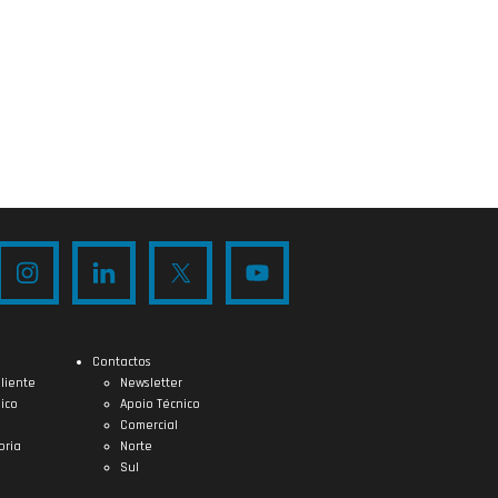
Contactos
liente
Newsletter
ico
Apoio Técnico
Comercial
oria
Norte
Sul