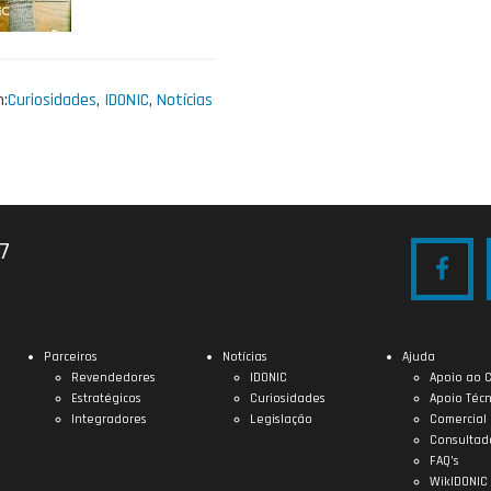
:
Curiosidades
,
IDONIC
,
Notícias
27
Parceiros
Notícias
Ajuda
Revendedores
IDONIC
Apoio ao C
Estratégicos
Curiosidades
Apoio Técn
Integradores
Legislação
Comercial
Consultad
FAQ’s
WikIDONIC