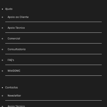
Ajuda
Apoio ao Cliente
Apoio Técnico
Comercial
Consultadoria
FAQ’s
WikIDONIC
Contactos
Newsletter
Apoio Técnico