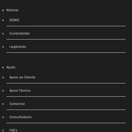
Notícias
IDONIC
Curiosidades
Legislação
Ajuda
Apoio ao Cliente
Apoio Técnico
Comercial
Consultadoria
FAQ’s