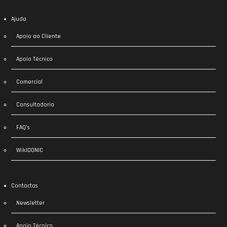
Ajuda
Apoio ao Cliente
Apoio Técnico
Comercial
Consultadoria
FAQ’s
WikIDONIC
Contactos
Newsletter
Apoio Técnico