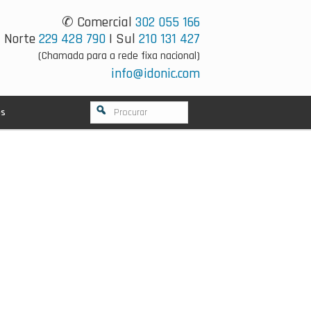
✆ Comercial
302 055 166
Norte
229 428 790
| Sul
210 131 427
(Chamada para a rede fixa nacional)
info@idonic.com
os