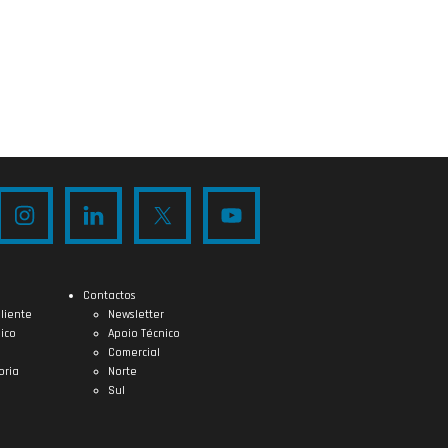
Contactos
liente
Newsletter
ico
Apoio Técnico
Comercial
oria
Norte
Sul