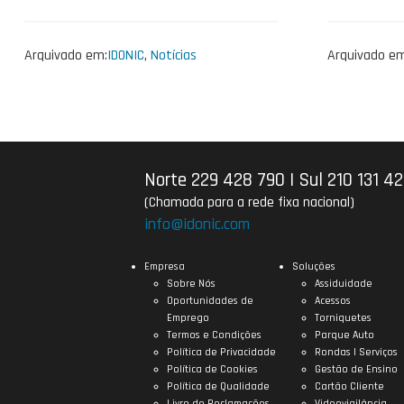
Arquivado em:
IDONIC
,
Notícias
Arquivado em
Norte 229 428 790
|
Sul 210 131 4
(Chamada para a rede fixa nacional)
info@idonic.com
Empresa
Soluções
Sobre Nós
Assiduidade
Oportunidades de
Acessos
Emprego
Torniquetes
Termos e Condições
Parque Auto
Política de Privacidade
Rondas | Serviços
Política de Cookies
Gestão de Ensino
Política de Qualidade
Cartão Cliente
Livro de Reclamações
Videovigilância