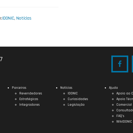
:
IDONIC
,
Notícias
27
Parceiros
Notícias
Ajuda
Revendedores
IDONIC
Apoio ao C
Estratégicos
Curiosidades
Apoio Técn
Integradores
Legislação
Comercial
Consultad
FAQ’s
WikIDONIC