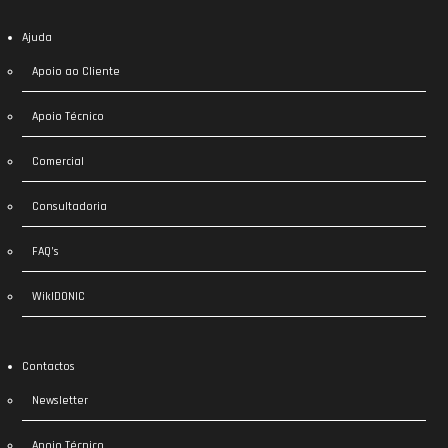
Ajuda
Apoio ao Cliente
Apoio Técnico
Comercial
Consultadoria
FAQ’s
WikIDONIC
Contactos
Newsletter
Apoio Técnico