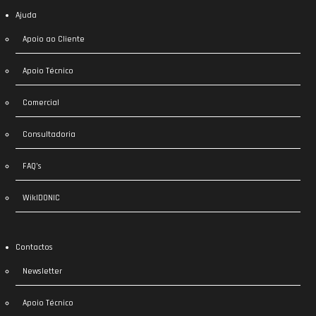
Ajuda
Apoio ao Cliente
Apoio Técnico
Comercial
Consultadoria
FAQ’s
WikIDONIC
Contactos
Newsletter
Apoio Técnico