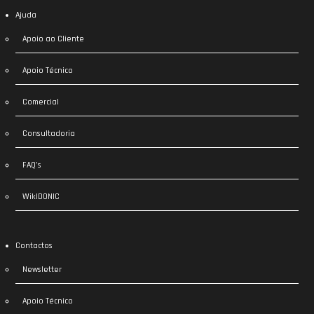
Ajuda
Apoio ao Cliente
Apoio Técnico
Comercial
Consultadoria
FAQ’s
WikIDONIC
Contactos
Newsletter
Apoio Técnico