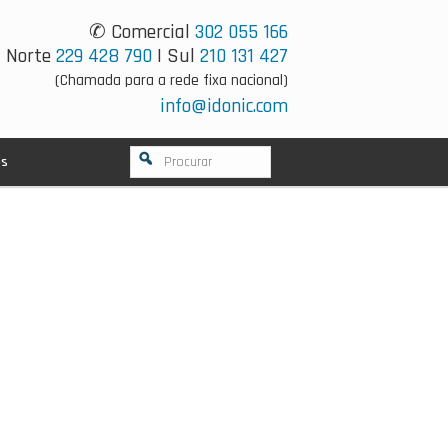
✆ Comercial
302 055 166
Norte
229 428 790
| Sul
210 131 427
(Chamada para a rede fixa nacional)
info@idonic.com
os