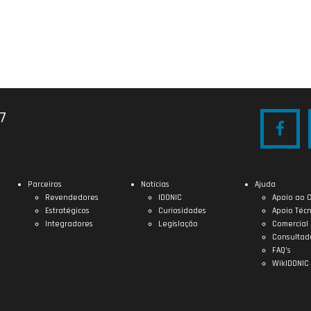
27
Parceiros
Notícias
Ajuda
Revendedores
IDONIC
Apoio ao C
Estratégicos
Curiosidades
Apoio Técn
Integradores
Legislação
Comercial
Consultad
FAQ’s
WikIDONIC