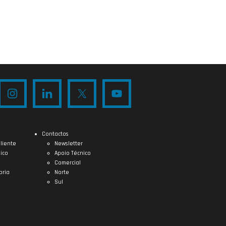
Contactos
liente
Newsletter
ico
Apoio Técnico
Comercial
oria
Norte
Sul