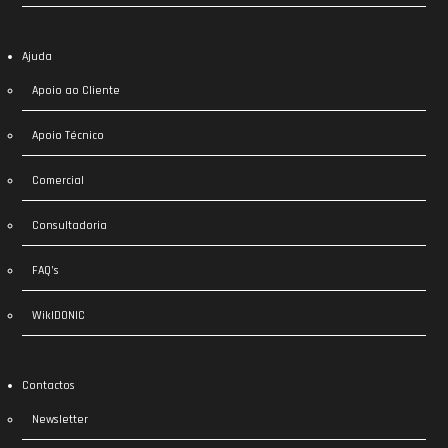
Ajuda
Apoio ao Cliente
Apoio Técnico
Comercial
Consultadoria
FAQ’s
WikIDONIC
Contactos
Newsletter