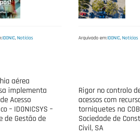
:
IDONIC
,
Notícias
Arquivado em:
IDONIC
,
Notícias
ia aérea
sa implementa
Rigor no controlo d
 de Acesso
acessos com recurs
co – IDONICSYS –
torniquetes na CO
e de Gestão de
Sociedade de Cons
Civil, SA