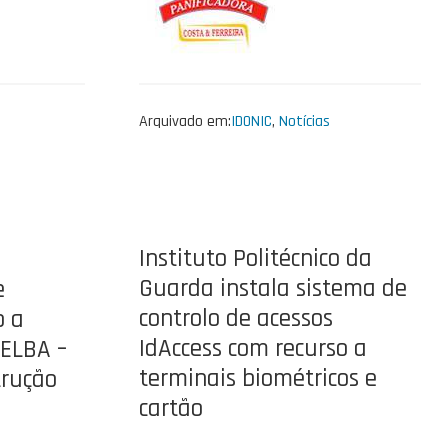
Arquivado em:
IDONIC
,
Notícias
Instituto Politécnico da
Guarda instala sistema de
e
controlo de acessos
o a
IdAccess com recurso a
BELBA –
terminais biométricos e
trução
cartão