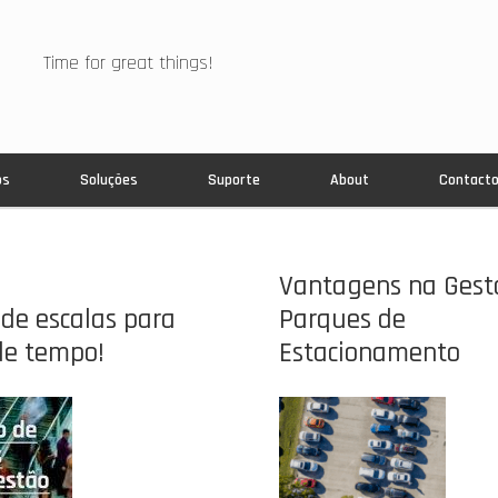
Time for great things!
os
Soluções
Suporte
About
Contact
Vantagens na Gest
de escalas para
Parques de
de tempo!
Estacionamento