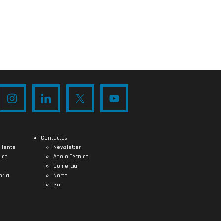
Contactos
liente
Newsletter
ico
Apoio Técnico
Comercial
oria
Norte
Sul