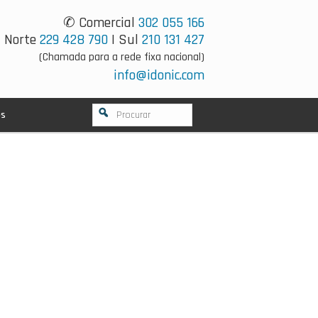
✆ Comercial
302 055 166
Norte
229 428 790
| Sul
210 131 427
(Chamada para a rede fixa nacional)
info@idonic.com
os