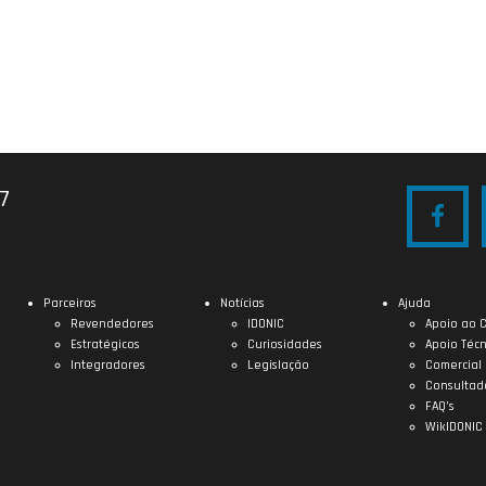
27
Parceiros
Notícias
Ajuda
Revendedores
IDONIC
Apoio ao C
Estratégicos
Curiosidades
Apoio Técn
Integradores
Legislação
Comercial
Consultad
FAQ’s
WikIDONIC