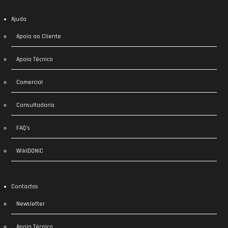
Ajuda
Apoio ao Cliente
Apoio Técnico
Comercial
Consultadoria
FAQ’s
WikIDONIC
Contactos
Newsletter
Apoio Técnico