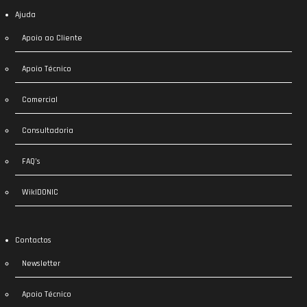
Ajuda
Apoio ao Cliente
Apoio Técnico
Comercial
Consultadoria
FAQ’s
WikIDONIC
Contactos
Newsletter
Apoio Técnico